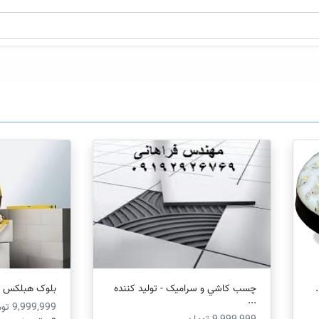
چسب کاشي و سراميک - توليد کننده
بلوک هبلکس - ت
...
9,999,999 تومان