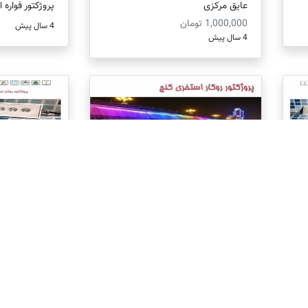
عایق مرکزی
پروژکتور فواره ای ک
1,000,000 تومان
4 سال پیش
4 سال پیش
نگ 12
چراغ روکار استخری کنج فول کالر ...
چراغ روکار است
988,000 تومان
298,000 تومان
4 سال پیش