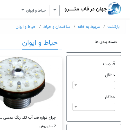
جهان در قاب متــــــرو
حیاط و ایوان
بازگشت
مربوط به خانه
ساختمان و حیاط
حیاط و ایوان
حیاط و ایوان
دسته بندی ها
قیمت
حداقل
حداکثر
چراغ فواره ضد آب تک رنگ عدسی ...
2 سال پیش