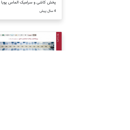
پخش کاشی و سرامیک الماس پویا
4 سال پیش
چراغ روکار استخری کنج تک ر
...
898,000 تومان
4 سال پیش