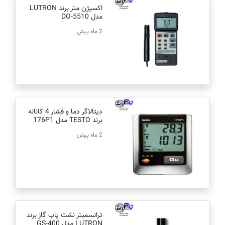
اکسیژن متر برند LUTRON
مدل DO-5510
2 ماه پیش
دیتالاگر دما و فشار 4 کاناله
برند TESTO مدل 176P1
2 ماه پیش
ترانسمیتر نشت یاب گاز برند
LUTRON مدل GS-400